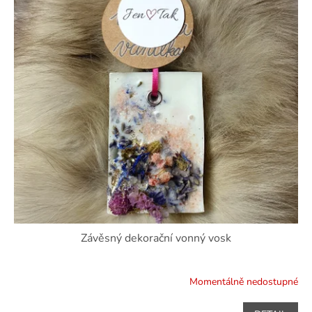
s
k
p
t
r
ů
o
d
u
k
t
ů
Závěsný dekorační vonný vosk
Momentálně nedostupné