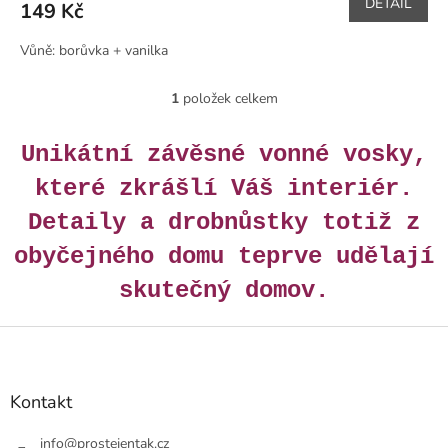
DETAIL
149 Kč
Vůně: borůvka + vanilka
1
položek celkem
O
v
l
Unikátní závěsné vonné vosky,
á
d
které zkrášlí Váš interiér.
a
c
Detaily a drobnůstky totiž z
í
obyčejného domu teprve udělají
p
r
skutečný domov.
v
k
Z
y
v
á
ý
p
p
a
Kontakt
i
t
s
í
info
@
prostejentak.cz
u