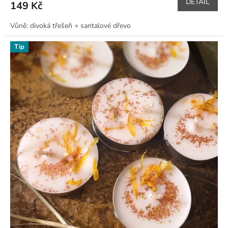
DETAIL
149 Kč
Vůně: divoká třešeň + santalové dřevo
Tip