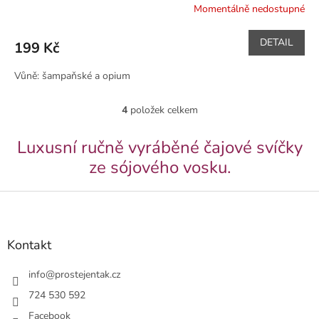
Momentálně nedostupné
DETAIL
199 Kč
Vůně: šampaňské a opium
4
položek celkem
O
v
l
Luxusní ručně vyráběné čajové svíčky
á
ze sójového vosku.
d
a
Z
c
í
á
p
p
r
a
Kontakt
v
t
k
í
info
@
prostejentak.cz
y
v
724 530 592
ý
Facebook
p