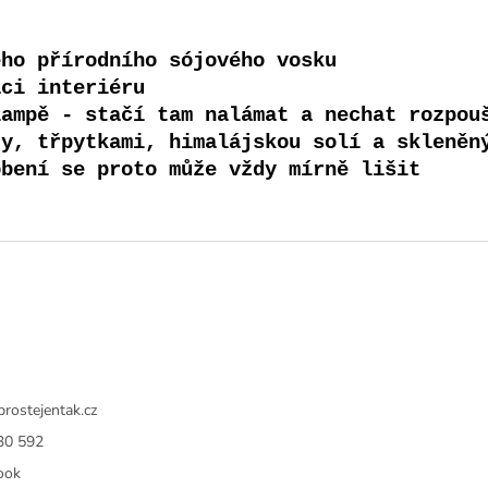
ého přírodního sójového vosku
aci interiéru
lampě - stačí tam nalámat a nechat rozpou
ty, třpytkami, himalájskou solí a skleněn
obení se proto může vždy mírně lišit
prostejentak.cz
30 592
ook