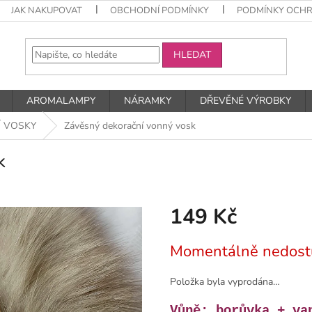
JAK NAKUPOVAT
OBCHODNÍ PODMÍNKY
PODMÍNKY OCHR
HLEDAT
AROMALAMPY
NÁRAMKY
DŘEVĚNÉ VÝROBKY
Í VOSKY
Závěsný dekorační vonný vosk
k
149 Kč
Měrná
Momentálně nedost
cena:
Položka byla vyprodána…
Vůně: borůvka + va