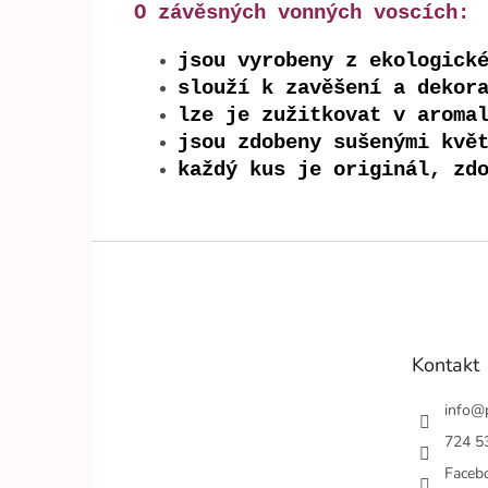
O závěsných vonných voscích:
jsou vyrobeny z ekologick
slouží k zavěšení a dekor
lze je zužitkovat v aroma
jsou zdobeny sušenými kvě
každý kus je originál, zd
Z
á
p
a
t
Kontakt
í
info
@
724 5
Faceb