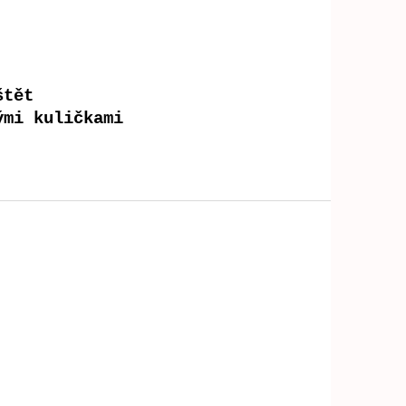
štět
ými kuličkami