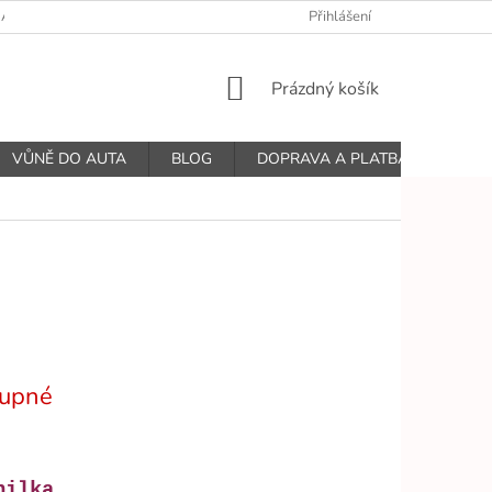
ANY OSOBNÍCH ÚDAJŮ
Přihlášení
NÁKUPNÍ
Prázdný košík
KOŠÍK
VŮNĚ DO AUTA
BLOG
DOPRAVA A PLATBA
O N
upné
nilka