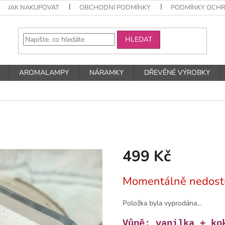
JAK NAKUPOVAT
OBCHODNÍ PODMÍNKY
PODMÍNKY OCHR
HLEDAT
AROMALAMPY
NÁRAMKY
DŘEVĚNÉ VÝROBKY
499 Kč
Měrná
Momentálně nedost
cena:
Položka byla vyprodána…
Vůně: vanilka + ko