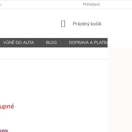
ANY OSOBNÍCH ÚDAJŮ
Přihlášení
NÁKUPNÍ
Prázdný košík
KOŠÍK
VŮNĚ DO AUTA
BLOG
DOPRAVA A PLATBA
O N
upné
kos