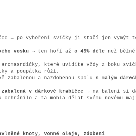
čce → po vyhoření svíčky ji stačí jen vymýt t
vého vosku
→ ten hoří až
o 45% déle
než běžné
 aromasrdíčky, které uvidíte vždy z boku svíč
tky a poupátka růží.
vě zabalenou a nazdobenou spolu
s malým dáreč
 zabalená v dárkové krabičce
→ na balení si d
u ochránilo a ta mohla dělat svému novému maj
avlněné knoty, vonné oleje, zdobení