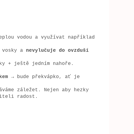
eplou vodou a využívat například
 vosky a
nevylučuje do ovzduší
ky + ještě jedním nahoře.
kem
→ bude překvápko, ať je
áváme záležet. Nejen aby hezky
iteli radost.