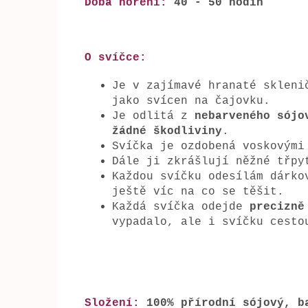
Doba hoření:
40 - 50 hodin
O svíčce:
Je v zajímavé hranaté skleni
jako svícen na čajovku.
Je odlitá z
nebarveného sójo
žádné škodliviny
.
Svíčka je ozdobená voskovými
Dále ji zkrášlují něžné třpy
Každou svíčku odesílám dárko
ještě víc na co se těšit.
Každá svíčka odejde
precizně
vypadalo, ale i svíčku cesto
Složení:
100% přírodní sójový, b