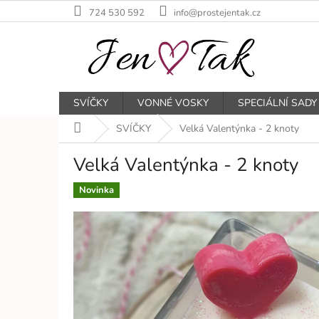
Přejít
724 530 592
info@prostejentak.cz
na
obsah
SVÍČKY
VONNÉ VOSKY
SPECIÁLNÍ SADY
Domů
SVÍČKY
Velká Valentýnka - 2 knoty
Velká Valentýnka - 2 knoty
Novinka