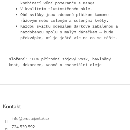
kombinací vůní pomeranče a manga.
V kvalitním tlustostěnném skle.
Obě svíčky jsou zdobené plátkem kamene -
růžovým nebo zeleným a sušenými květy.
Každou svíčku odesílám dárkově zabalenou a
nazdobenou spolu s malým dárečkem → bude
překvápko, ať je ještě víc na co se těšit.
Složení:
100% přírodní sójový vosk, bavlněný
knot, dekorace, vonné a esenciální oleje
Z
á
p
a
Kontakt
t
í
info
@
prostejentak.cz
724 530 592