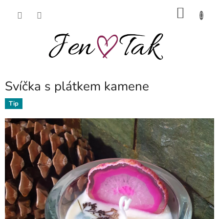
Přejít
NÁKU
na
obsah
KOŠÍK
Svíčka s plátkem kamene
Tip