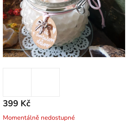
399 Kč
Měrná
Momentálně nedostupné
cena: