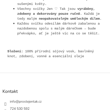
sušenými květy.
Všechny svíčky Jen ♡ Tak jsou
vyráběny,
zdobeny a dekorovány pouze ručně
. Každá je
tedy malým
neopakovatelným uměleckým dílem
.
Každou svíčku odesílám dárkově zabalenou a
nazdobenou spolu s malým dárečkem → bude
překvápko, ať je ještě víc na co se těšit.
Složení:
100% přírodní sójový vosk, bavlněný
knot, zdobení, vonné a esenciální oleje
Z
á
p
a
Kontakt
t
í
info
@
prostejentak.cz
724 530 592